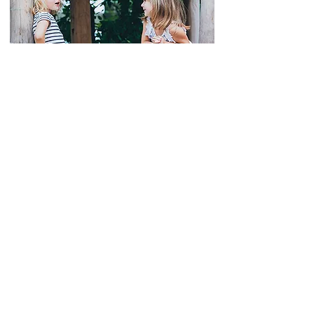
Deutschförderung
Braucht Ihr Kind noch Förderung oder
Unterstützung in Deutsch?
Mehr erfahren >>
Kinderhuus zem Glugger